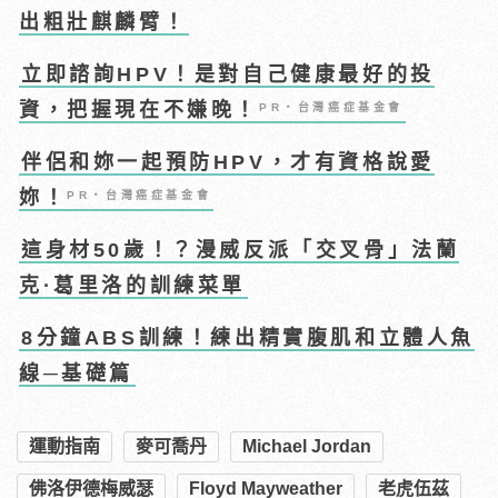
出粗壯麒麟臂！
立即諮詢HPV！是對自己健康最好的投
資，把握現在不嫌晚！
PR・台灣癌症基金會
伴侶和妳一起預防HPV，才有資格說愛
妳！
PR・台灣癌症基金會
這身材50歲！？漫威反派「交叉骨」法蘭
克·葛里洛的訓練菜單
8分鐘ABS訓練！練出精實腹肌和立體人魚
線─基礎篇
運動指南
麥可喬丹
Michael Jordan
佛洛伊德梅威瑟
Floyd Mayweather
老虎伍茲