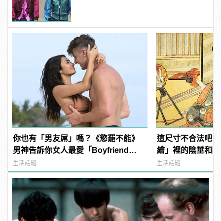
你也有「男友屌」嗎？《慾罷不能》
這尺寸不合法吧？
男神告訴你女人最愛「Boyfriend
繪」裡的陰莖和陰
Dick」是啥？
生活話題
生活話題