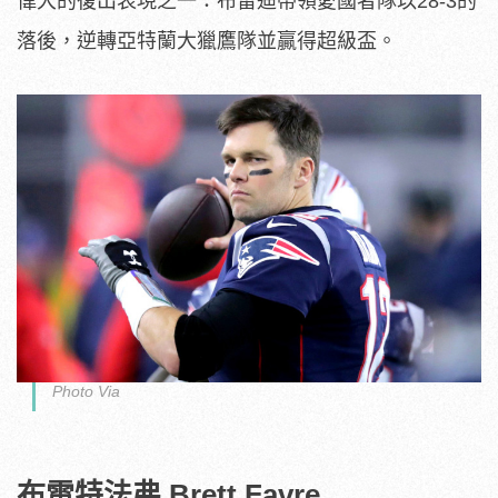
偉大的復出表現之一：布雷迪帶領愛國者隊以28-3的
落後，逆轉亞特蘭大獵鷹隊並贏得超級盃。
Photo Via
布雷特法弗 Brett Favre