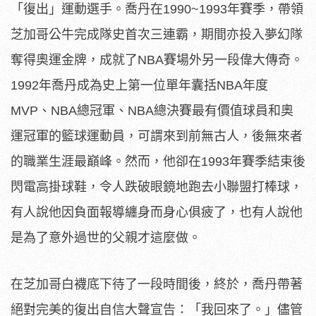
「復出」運動選手。喬丹在1990~1993年賽季，帶領
芝加哥公牛完成隊史首次三連霸，期間亦投入夢幻隊
奪得奧運金牌，成就了NBA賽場外另一段偉大傳奇。
1992年喬丹成為史上第一位單年囊括NBA年度
MVP、NBA總冠軍、NBA總決賽最有價值球員和奧
運冠軍的籃球運動員，可謂來到前無古人，後無來者
的職業生涯最巔峰。然而，他卻在1993年賽季結束後
閃電高掛球鞋，令人跌破眼鏡地跑去小聯盟打棒球，
有人說他因負面報導纏身而身心俱疲了，也有人說他
是為了意外過世的父親才這麼做。
在芝加哥白襪底下待了一段時間後，終於，喬丹帶著
絕對完美的復出自信大聲宣告：「我回來了。」儘管