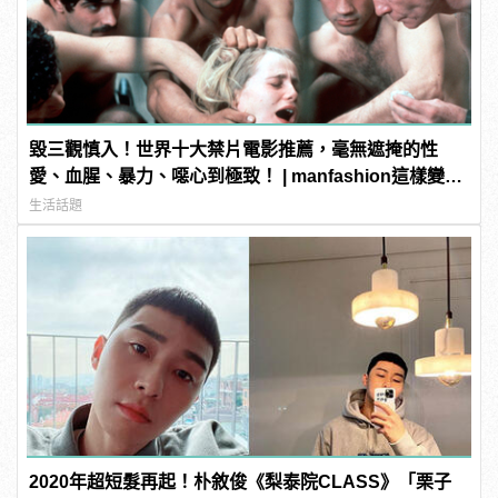
毀三觀慎入！世界十大禁片電影推薦，毫無遮掩的性
愛、血腥、暴力、噁心到極致！ | manfashion這樣變型
男
生活話題
2020年超短髮再起！朴敘俊《梨泰院CLASS》「栗子