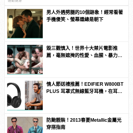
運動健身
男人外遇劈腿的10個跡象！經常看著
手機傻笑、螢幕還總是朝下
毀三觀慎入！世界十大禁片電影推
薦，毫無遮掩的性愛、血腥、暴力、
噁心到極致！
情人節送禮推薦！EDIFIER W800BT
PLUS 耳罩式無線藍牙耳機，在耳邊
傾訴甜言蜜語
防颱靚裝！2013春夏Metallic金屬光
穿搭指南