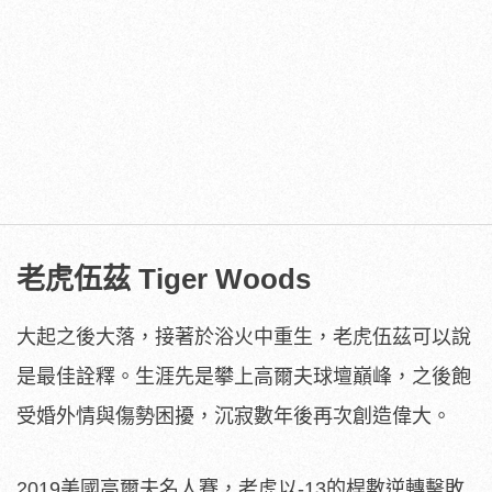
老虎伍茲 Tiger Woods
大起之後大落，接著於浴火中重生，老虎伍茲可以說
是最佳詮釋。生涯先是攀上高爾夫球壇巔峰，之後飽
受婚外情與傷勢困擾，沉寂數年後再次創造偉大。
2019美國高爾夫名人賽，老虎以-13的桿數逆轉擊敗