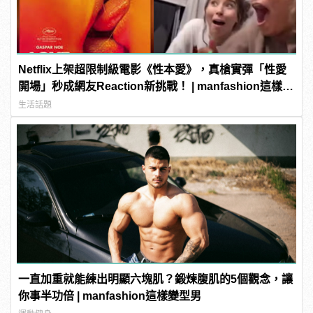
Netflix上架超限制級電影《性本愛》，真槍實彈「性愛
開場」秒成網友Reaction新挑戰！ | manfashion這樣變
型男
生活話題
一直加重就能練出明顯六塊肌？鍛煉腹肌的5個觀念，讓
你事半功倍 | manfashion這樣變型男