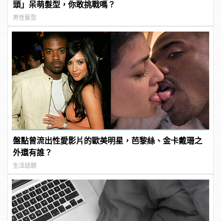
頭」呆萌髮型，你敢挑戰嗎？
男性髮型
盤點曾流出性愛影片的歐美明星，芭黎絲、金卡戴珊之
外還有誰？
生活話題