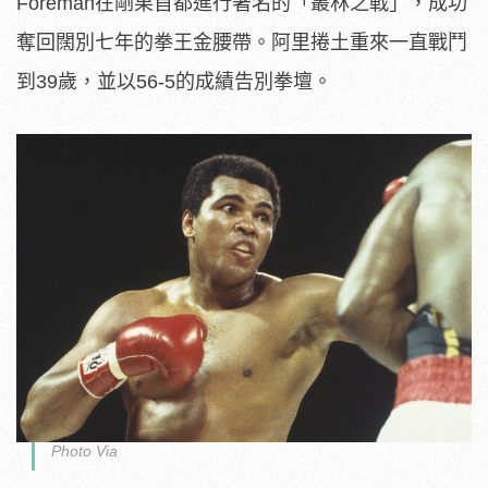
Foreman在剛果首都進行著名的「叢林之戰」，成功
奪回闊別七年的拳王金腰帶。阿里捲土重來一直戰鬥
到39歲，並以56-5的成績告別拳壇。
Photo Via