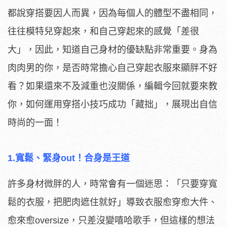
都說穿搭要因人而異，因為每個人的體型不盡相同，
往往模特兒穿起來，和自己穿起來的感覺「差很
大」，因此，知道自己身材的優缺點非常重要。身為
肉肉男的你，是否時常擔心自己穿起衣服來顯胖不好
看？如果還來不及減重也沒關係，編輯今回就要來教
你，如何運用穿搭小技巧成功「藏拙」，展現出自信
時尚的一面！
1.寬鬆、緊身out！合身是王道
許多身材微胖的人，時常會有一個迷思：「只要穿寬
鬆的衣服，把肥肉遮住就好」導致衣服愈穿愈大件、
愈來愈oversize，只差沒變嘻哈歌手，但這樣的想法