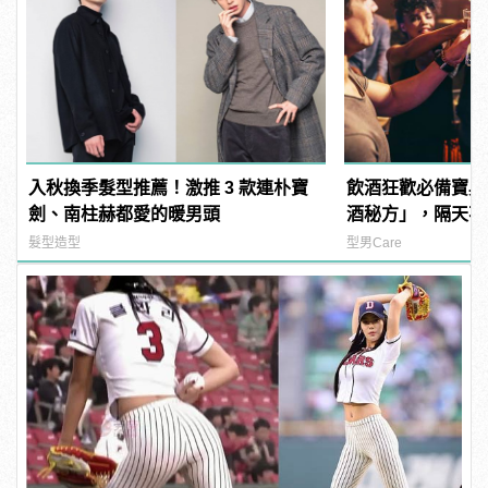
入秋換季髮型推薦！激推 3 款連朴寶
飲酒狂歡必備寶典
劍、南柱赫都愛的暖男頭
酒秘方」，隔天不
髮型造型
型男Care