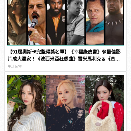
【91屆奧斯卡完整得獎名單】《幸福綠皮書》奪最佳影
片成大贏家！《波西米亞狂想曲》雷米馬利克＆《真
寵》奧莉薇亞柯爾曼封影帝影后！
生活玩物