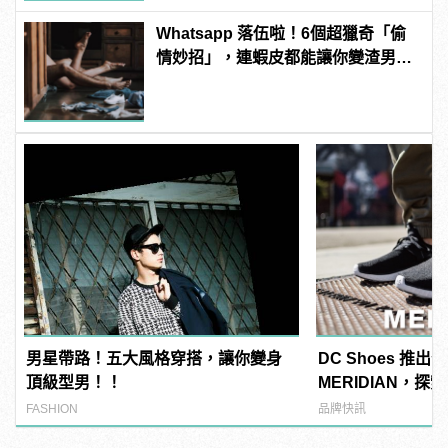
Whatsapp 落伍啦！6個超獵奇「偷
情妙招」，連蝦皮都能讓你變渣男？
| manfashion這樣變型男
男星帶路！五大風格穿搭，讓你變身
DC Shoes 推
頂級型男！！
MERIDIAN，
是自己的移動地圖
FASHION
品牌快訊