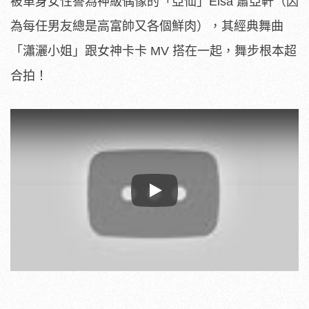
被單身女性譽為神級偶像的「亞仙」Elsa 蕭亞軒（因
為每任男友總是高富帥又各個鮮肉），其經典舞曲
「瀟灑小姐」跟女神卡卡 MV 搭在一起，舞步根本超
合拍！
Play