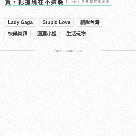
資，把握現在不嫌晚！
PR・台灣癌症基金會
Lady Gaga
Stupid Love
戲說台灣
快樂崇拜
瀟灑小姐
生活玩物
Advertisements