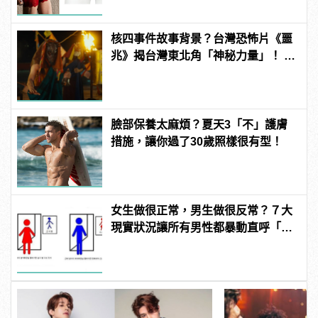
核四事件故事背景？台灣恐怖片《噩
兆》揭台灣東北角「神秘力量」！ |
manfashion這樣變型男
臉部保養太麻煩？夏天3「不」護膚
措施，讓你過了30歲照樣很有型！
女生做很正常，男生做很反常？７大
現實狀況讓所有男性都暴動直呼「不
公平」！