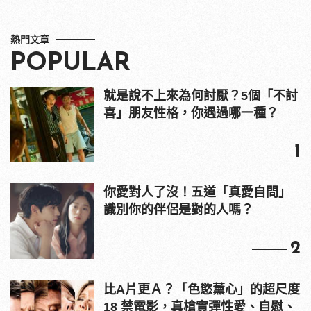
熱門文章
POPULAR
就是說不上來為何討厭？5個「不討
喜」朋友性格，你遇過哪一種？
1
你愛對人了沒！五道「真愛自問」
識別你的伴侶是對的人嗎？
2
比A片更Ａ？「色慾薰心」的超尺度
18 禁電影，真槍實彈性愛、自慰、