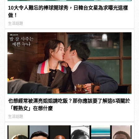
10大令人難忘的棒球開球秀，日韓台女星為求曝光這樣
做！
生活話題
也想經常被漂亮姐姐請吃飯？那你應該要了解這6項關於
「輕熟女」在想什麼
生活話題