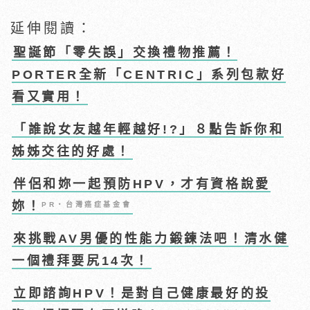
延伸閱讀：
聖誕節「零失誤」交換禮物推薦！
PORTER全新「CENTRIC」系列包款好
看又實用！
「誰說女友越年輕越好!?」８點告訴你和
姊姊交往的好處！
伴侶和妳一起預防HPV，才有資格說愛
妳！
PR・台灣癌症基金會
來挑戰AV男優的性能力鍛鍊法吧！清水健
一個禮拜要尻14次！
立即諮詢HPV！是對自己健康最好的投