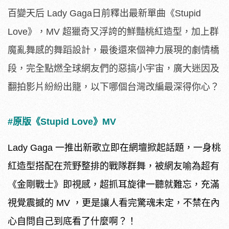
百變天后 Lady Gaga日前釋出最新單曲《Stupid
Love》，MV 超獵奇又浮誇的鮮豔桃紅造型，加上群
魔亂舞感的舞蹈設計，最後還來個神力展現的劇情橋
段，完全點燃全球網友們的惡搞小宇宙，廣大迷因及
翻拍影片紛紛出籠，以下哪個台灣改編最深得你心？
#原版《Stupid Love》MV
Lady Gaga 一推出新歌立即在網壇掀起話題，一身桃
紅造型搭配在荒野整排的戰隊群舞，被網友喻為超有
《金剛戰士》即視感，超抓耳旋律一聽就難忘，充滿
視覺震撼的 MV ，更是讓人看完驚魂未定，不禁在內
心自問自己到底看了什麼啊？！