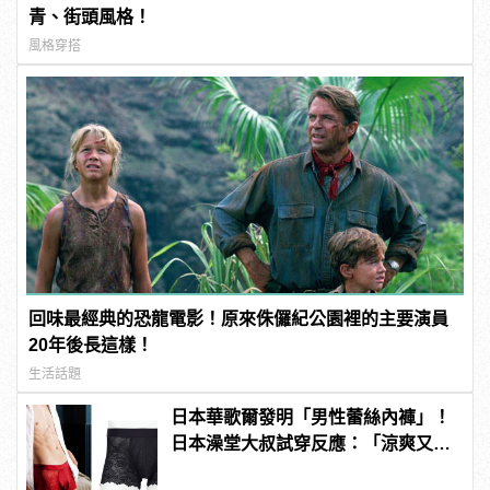
青、街頭風格！
風格穿搭
回味最經典的恐龍電影！原來侏儸紀公園裡的主要演員
20年後長這樣！
生活話題
日本華歌爾發明「男性蕾絲內褲」！
日本澡堂大叔試穿反應：「涼爽又透
氣！」