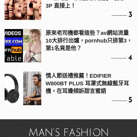
3P 直接上！
3
原來老司機都看這些？av網站流量
10大排行出爐，pornhub只排第3，
第1名竟是他？
4
情人節送禮推薦！EDIFIER
W800BT PLUS 耳罩式無線藍牙耳
機，在耳邊傾訴甜言蜜語
5