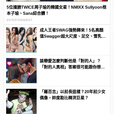
5位撞臉TWICE周子瑜的韓國女星！NMIXX Sullyoon根
本子瑜、Sana綜合體！
ENTERTAINMENT
成人王者SWAG強勢歸來！5名高顏
值Swagger超大尺度、足交、雪乳、
粉紅海鮮通通有，親自教你人與人的
連結！ | manfashion這樣變型男
談戀愛怎麼判斷他是「對的人」？
「對的人真相」答案很可能跟你想得
不一樣！
「羅百吉」以前長這樣？20年前少女
偶像，帥度勘比韓流巨星？