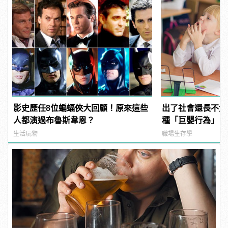
影史歷任8位蝙蝠俠大回顧！原來這些
出了社會還長不大
人都演過布魯斯韋恩？
種「巨嬰行為」，
厭！
生活玩物
職場生存學