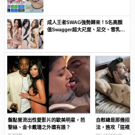
manfashion這樣變型男
成人王者SWAG強勢歸來！5名高顏
值Swagger超大尺度、足交、雪乳、
粉紅海鮮通通有，親自教你人與人的
連結！ | manfashion這樣變型男
盤點曾流出性愛影片的歐美明星，芭
自慰總是那幾招？
黎絲、金卡戴珊之外還有誰？
法，進攻「這裡」