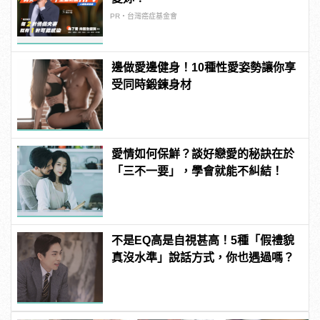
PR・台灣癌症基金會
邊做愛邊健身！10種性愛姿勢讓你享
受同時鍛鍊身材
愛情如何保鮮？談好戀愛的秘訣在於
「三不一要」，學會就能不糾結！
不是EQ高是自視甚高！5種「假禮貌
真沒水準」說話方式，你也遇過嗎？