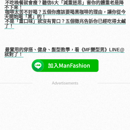
不吃晚餐就會瘦？聽信6大「減重迷思」害你的體重老是降
不下來！
咖啡太苦不好喝？五個你應該要喝黑咖啡的理由，讓你從今
天開始喝「黑」的！
不是「重口味」就沒有胃口？五個徵兆告訴你已經吃得太鹹
了！
最實用的穿搭、健身、髮型教學，看《MF變型男》LINE@
就對了！
Advertisements