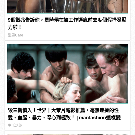
9個徵兆告訴你，是時候在被工作逼瘋前去度個假抒發壓
力啦！
型男Care
毀三觀慎入！世界十大禁片電影推薦，毫無遮掩的性
愛、血腥、暴力、噁心到極致！ | manfashion這樣變型
男
生活話題