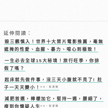
延伸閱讀：
毀三觀慎入！世界十大禁片電影推薦，毫無
遮掩的性愛、血腥、暴力、噁心到極致！
一生必去全球15大秘境！旅行旺季，你排
假了嗎？
起床就先做件事，沒三天小腹就不見了! 肚
子一天天變小！
PR・新素簡
減肥首選，檸檬加它，堅持一週，腰細了，
瘦到你懷疑人生
PR・新素簡