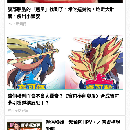
腹部脂肪的「剋星」找到了，常吃這幾物，吃走大肚
囊，瘦出小蠻腰
PR・新素簡
這個橫剖面會不會太獵奇？《寶可夢劍與盾》合成寶可
夢引發道德反思！？
寶可夢劍與盾
伴侶和妳一起預防HPV，才有資格說
愛妳！