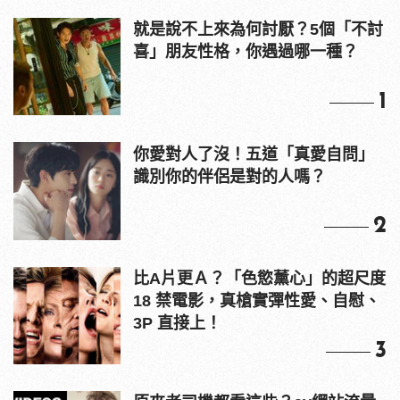
就是說不上來為何討厭？5個「不討
喜」朋友性格，你遇過哪一種？
1
你愛對人了沒！五道「真愛自問」
識別你的伴侶是對的人嗎？
2
比A片更Ａ？「色慾薰心」的超尺度
18 禁電影，真槍實彈性愛、自慰、
3P 直接上！
3