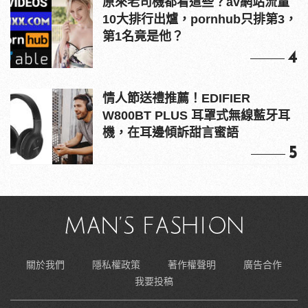
原來老司機都看這些？av網站流量
10大排行出爐，pornhub只排第3，
第1名竟是他？
4
情人節送禮推薦！EDIFIER
W800BT PLUS 耳罩式無線藍牙耳
機，在耳邊傾訴甜言蜜語
5
關於我們
隱私權政策
著作權聲明
廣告合作
我要投稿