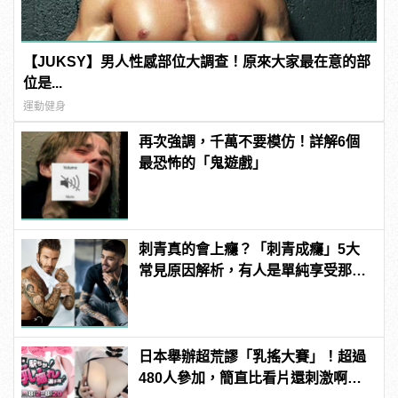
【JUKSY】男人性感部位大調查！原來大家最在意的部
位是...
運動健身
再次強調，千萬不要模仿！詳解6個
最恐怖的「鬼遊戲」
刺青真的會上癮？「刺青成癮」5大
常見原因解析，有人是單純享受那種
痛感？ | manfashion這樣變型男
日本舉辦超荒謬「乳搖大賽」！超過
480人參加，簡直比看片還刺激啊！ |