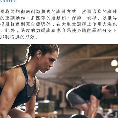
Source
被視為能夠徹底刺激肌肉的訓練方式，然而這樣的訓練
有的重訓動作，多關節的運動如：深蹲、硬舉、臥推等
目標肌群達到完全疲勞外，在大重量選擇上使用力竭也
高。此外，過度的力竭訓練也容易使身體的睪酮分泌下
，抑制增肌的成效。