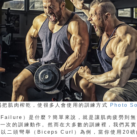
竭把肌肉榨乾，使很多人會使用的訓練方式
Photo S
Failure）是什麼？簡單來說，就是讓肌肉疲勞到
另一次的訓練動作。然而在大多數的訓練裡，我們其實
以二頭彎舉（Biceps Curl）為例，當你使用20