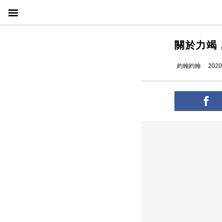
關於力竭
約翰約翰
2020