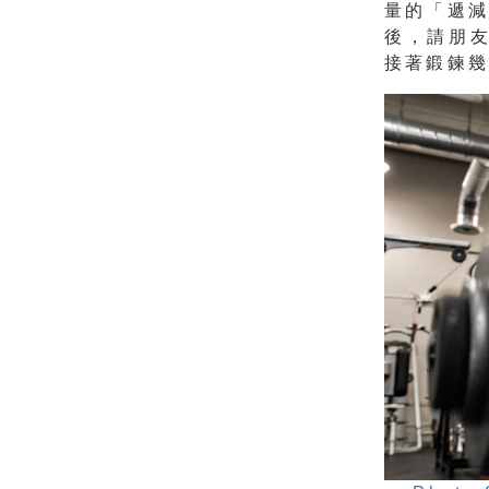
量的「遞減
後，請朋友
接著鍛鍊