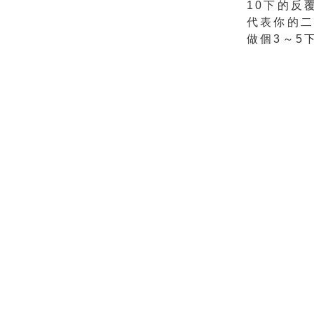
10下的反
代表你的二
做個3～5