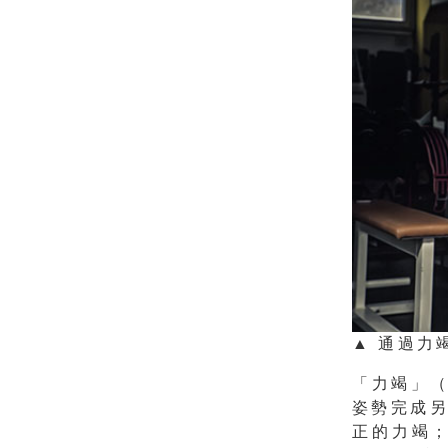
▲ 通過力
「力竭」（
姿勢完成
正的力竭；