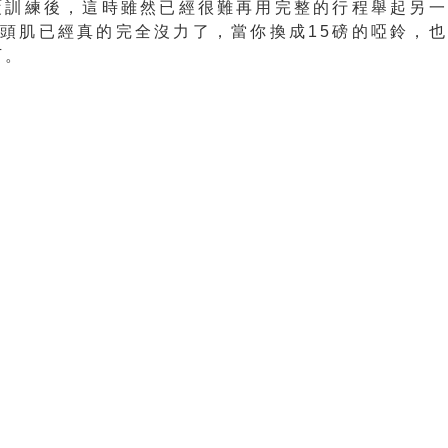
覆訓練後，這時雖然已經很難再用完整的行程舉起另
頭肌已經真的完全沒力了，當你換成15磅的啞鈴，
下。