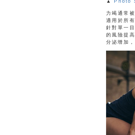
▲
Photo 
力竭通常
適用於所
針對單一
的風險提
分泌增加