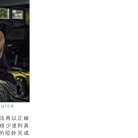
ource
無法再以正確
很少達到真
磅的啞鈴完成