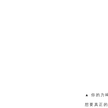
▲ 你的力
想要真正