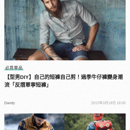
必買單品
【型男DIY】自己的短褲自己剪！過季牛仔褲變身潮
流「反摺單寧短褲」
Dandy
2015年3月19日 18:00