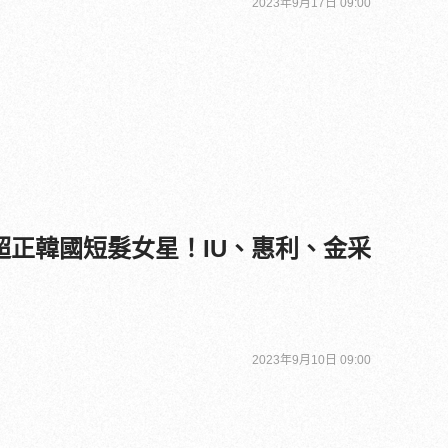
2023年9月17日 09:00
超正韓國短髮女星！IU、惠利、金采
2023年9月10日 09:00