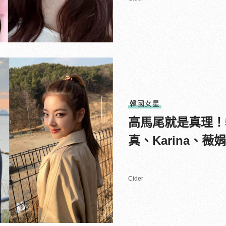
韓國女星
高馬尾就是真理！
真、Karina、薇
Cider