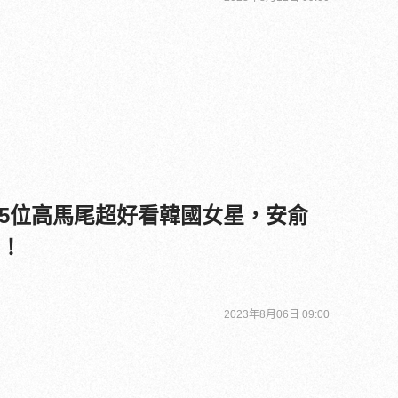
5位高馬尾超好看韓國女星，安俞
娟！
2023年8月06日 09:00