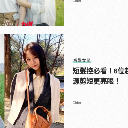
Cider
短髮女星
短髮控必看！6位
源剪短更亮眼！
Cider