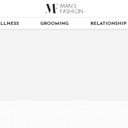
LLNESS
GROOMING
RELATIONSHIP