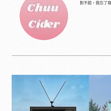
對不起，我忘了