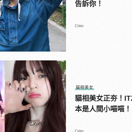
告訴你！
Cider
貓相美女
貓相美女正夯！ITZ
本是人間小喵喵！
Cider