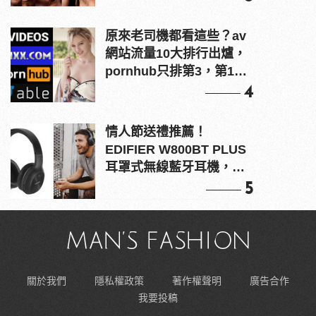
原來老司機都看這些？av
網站流量10大排行出爐，
pornhub只排第3，第1名
竟是他？
4
情人節送禮推薦！
EDIFIER W800BT PLUS
耳罩式無線藍牙耳機，在
耳邊傾訴甜言蜜語
5
關於我們
隱私權政策
著作權聲明
廣告合作
我要投稿