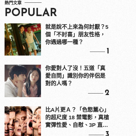
熱門文章
POPULAR
就是說不上來為何討厭？5
個「不討喜」朋友性格，
你遇過哪一種？
1
你愛對人了沒！五道「真
愛自問」識別你的伴侶是
對的人嗎？
2
比A片更Ａ？「色慾薰心」
的超尺度 18 禁電影，真槍
實彈性愛、自慰、3P 直接
上！
3