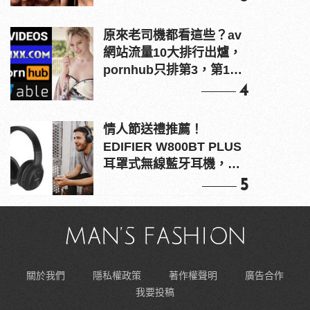
原來老司機都看這些？av
網站流量10大排行出爐，
pornhub只排第3，第1名
竟是他？
4
情人節送禮推薦！
EDIFIER W800BT PLUS
耳罩式無線藍牙耳機，在
耳邊傾訴甜言蜜語
5
關於我們
隱私權政策
著作權聲明
廣告合作
我要投稿