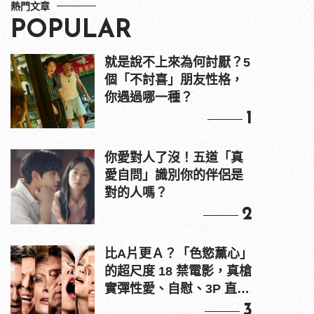
熱門文章
POPULAR
就是說不上來為何討厭？5
個「不討喜」朋友性格，
你遇過哪一種？
1
你愛對人了沒！五道「真
愛自問」識別你的伴侶是
對的人嗎？
2
比A片更Ａ？「色慾薰心」
的超尺度 18 禁電影，真槍
實彈性愛、自慰、3P 直接
上！
3