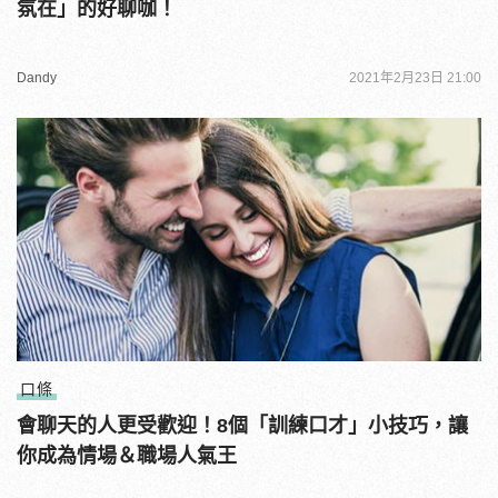
氛在」的好聊咖！
Dandy
2021年2月23日 21:00
口條
會聊天的人更受歡迎！8個「訓練口才」小技巧，讓
你成為情場＆職場人氣王