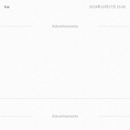
Kai
2019年10月27日 15:00
Advertisements
Advertisements