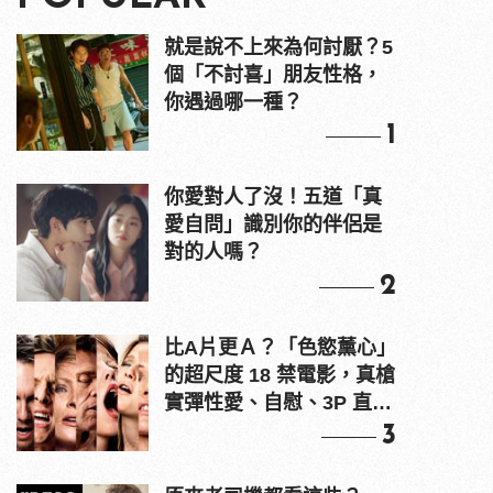
就是說不上來為何討厭？5
個「不討喜」朋友性格，
你遇過哪一種？
1
你愛對人了沒！五道「真
愛自問」識別你的伴侶是
對的人嗎？
2
比A片更Ａ？「色慾薰心」
的超尺度 18 禁電影，真槍
實彈性愛、自慰、3P 直接
上！
3