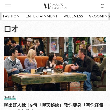
FASHION
ENTERTAINMENT
WELLNESS
GROOMING
口才
好聊咖
聊出好人緣！9句「聊天秘訣」教你變身「有你在氣