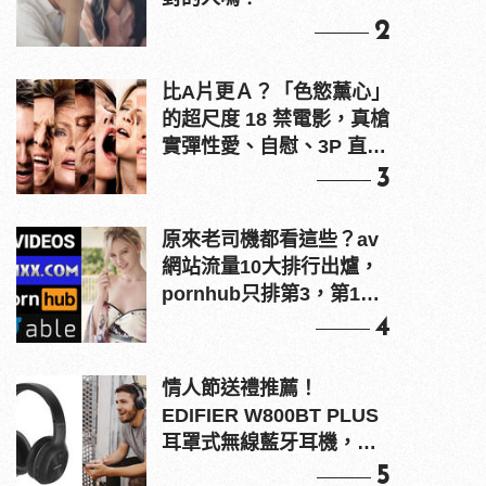
2
比A片更Ａ？「色慾薰心」
的超尺度 18 禁電影，真槍
實彈性愛、自慰、3P 直接
上！
3
原來老司機都看這些？av
網站流量10大排行出爐，
pornhub只排第3，第1名
竟是他？
4
情人節送禮推薦！
EDIFIER W800BT PLUS
耳罩式無線藍牙耳機，在
耳邊傾訴甜言蜜語
5