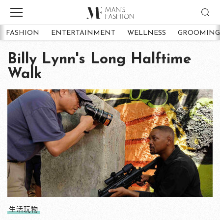
FASHION
ENTERTAINMENT
WELLNESS
GROOMING
Billy Lynn's Long Halftime
Walk
生活玩物