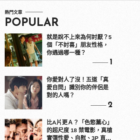
熱門文章
POPULAR
就是說不上來為何討厭？5
個「不討喜」朋友性格，
你遇過哪一種？
1
你愛對人了沒！五道「真
愛自問」識別你的伴侶是
對的人嗎？
2
比A片更Ａ？「色慾薰心」
的超尺度 18 禁電影，真槍
實彈性愛、自慰、3P 直接