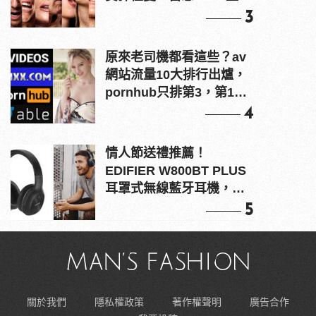
上！
3
原來老司機都看這些？av
網站流量10大排行出爐，
pornhub只排第3，第1名
竟是他？
4
情人節送禮推薦！
EDIFIER W800BT PLUS
耳罩式無線藍牙耳機，在
耳邊傾訴甜言蜜語
5
關於我們
隱私權政策
著作權聲明
廣告合作