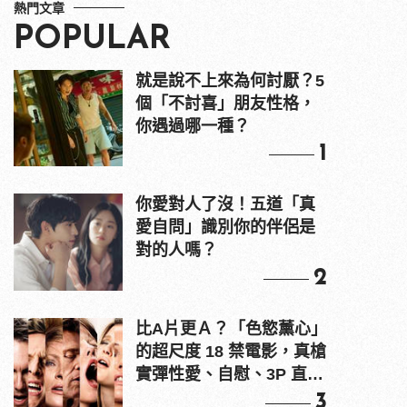
熱門文章
POPULAR
就是說不上來為何討厭？5
個「不討喜」朋友性格，
你遇過哪一種？
1
你愛對人了沒！五道「真
愛自問」識別你的伴侶是
對的人嗎？
2
比A片更Ａ？「色慾薰心」
的超尺度 18 禁電影，真槍
實彈性愛、自慰、3P 直接
上！
3