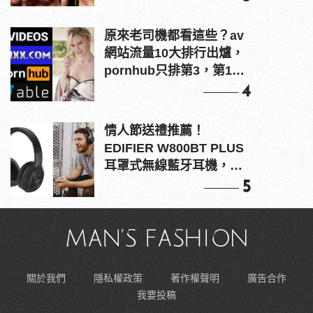
原來老司機都看這些？av
網站流量10大排行出爐，
pornhub只排第3，第1名
竟是他？
4
情人節送禮推薦！
EDIFIER W800BT PLUS
耳罩式無線藍牙耳機，在
耳邊傾訴甜言蜜語
5
關於我們
隱私權政策
著作權聲明
廣告合作
我要投稿