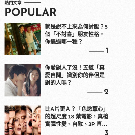
熱門文章
POPULAR
就是說不上來為何討厭？5
個「不討喜」朋友性格，
你遇過哪一種？
1
你愛對人了沒！五道「真
愛自問」識別你的伴侶是
對的人嗎？
2
比A片更Ａ？「色慾薰心」
的超尺度 18 禁電影，真槍
實彈性愛、自慰、3P 直接
上！
3