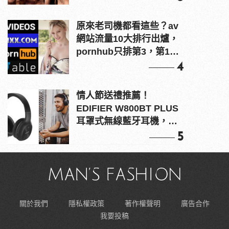
原來老司機都看這些？av
網站流量10大排行出爐，
pornhub只排第3，第1名
竟是他？
4
情人節送禮推薦！
EDIFIER W800BT PLUS
耳罩式無線藍牙耳機，在
耳邊傾訴甜言蜜語
5
關於我們
隱私權政策
著作權聲明
廣告合作
我要投稿