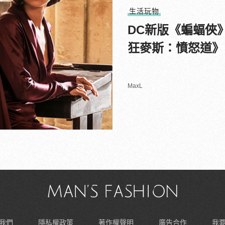
生活玩物
DC新版《蝙蝠俠
狂麥斯：憤怒道》
MaxL
我們
隱私權政策
著作權聲明
廣告合作
我