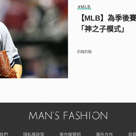
#MLB
【MLB】為季後
「神之子模式」
約翰約翰
我們
隱私權政策
著作權聲明
廣告合作
我