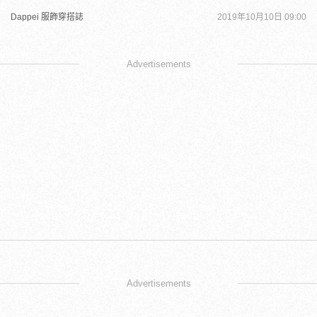
Dappei 服飾穿搭誌
2019年10月10日 09:00
Advertisements
Advertisements