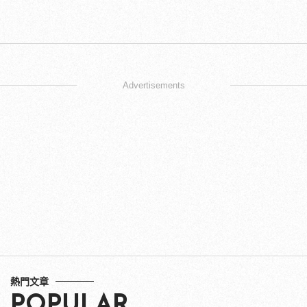
Advertisements
熱門文章
POPULAR