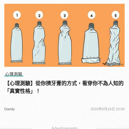
心理測驗
【心理測驗】從你擠牙膏的方式，看穿你不為人知的
「真實性格」！
Dandy
2020年6月16日 20:00
Advertisements