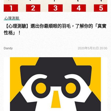
心理測驗
【心理測驗】選出你最順眼的羽毛，了解你的「真實
性格」！
Dandy
2020年5月31日 20:00