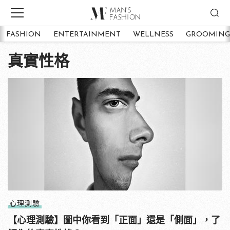
FASHION
ENTERTAINMENT
WELLNESS
GROOMING
真實性格
心理測驗
【心理測驗】圖中你看到「正面」還是「側面」，了