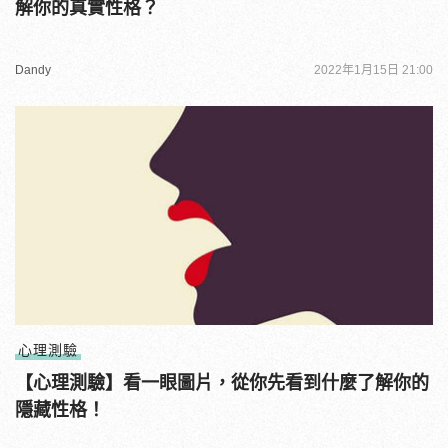
解你的真實性格？
Dandy
2022年1月15日 21:00
心理測驗
【心理測驗】看一眼圖片，從你先看到什麼了解你的
隱藏性格！