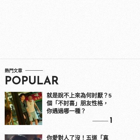
熱門文章
POPULAR
就是說不上來為何討厭？5
個「不討喜」朋友性格，
你遇過哪一種？
1
你愛對人了沒！五道「真