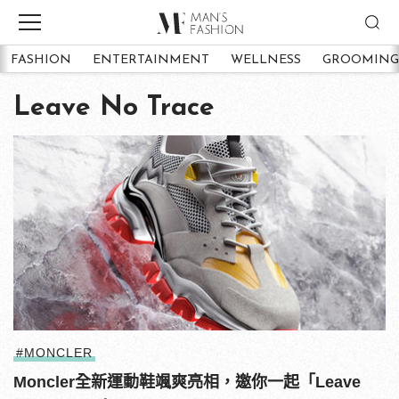
FASHION
ENTERTAINMENT
WELLNESS
GROOMING
Leave No Trace
#MONCLER
Moncler全新運動鞋颯爽亮相，邀你一起「Leave