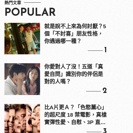
熱門文章
POPULAR
就是說不上來為何討厭？5
個「不討喜」朋友性格，
你遇過哪一種？
1
你愛對人了沒！五道「真
愛自問」識別你的伴侶是
對的人嗎？
2
比A片更Ａ？「色慾薰心」
的超尺度 18 禁電影，真槍
實彈性愛、自慰、3P 直接
上！
3