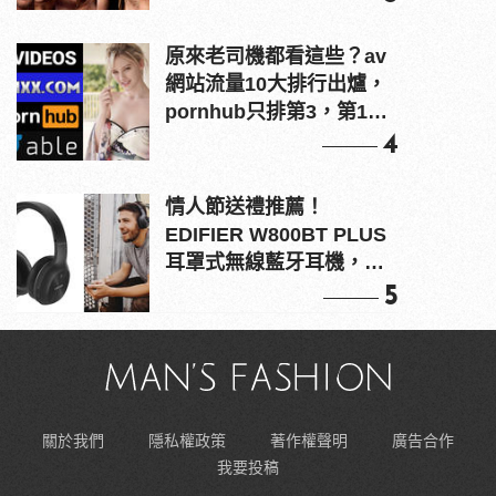
原來老司機都看這些？av
網站流量10大排行出爐，
pornhub只排第3，第1名
竟是他？
4
情人節送禮推薦！
EDIFIER W800BT PLUS
耳罩式無線藍牙耳機，在
耳邊傾訴甜言蜜語
5
關於我們
隱私權政策
著作權聲明
廣告合作
我要投稿