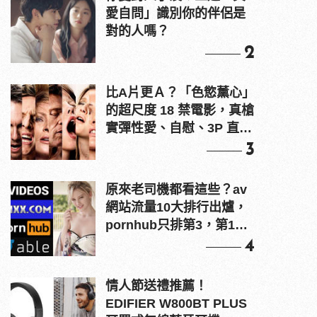
愛自問」識別你的伴侶是
對的人嗎？
2
比A片更Ａ？「色慾薰心」
的超尺度 18 禁電影，真槍
實彈性愛、自慰、3P 直接
上！
3
原來老司機都看這些？av
網站流量10大排行出爐，
pornhub只排第3，第1名
竟是他？
4
情人節送禮推薦！
EDIFIER W800BT PLUS