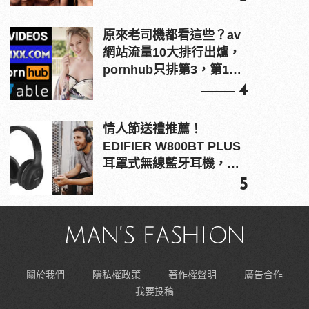
原來老司機都看這些？av
網站流量10大排行出爐，
pornhub只排第3，第1名
竟是他？
4
情人節送禮推薦！
EDIFIER W800BT PLUS
耳罩式無線藍牙耳機，在
耳邊傾訴甜言蜜語
5
關於我們
隱私權政策
著作權聲明
廣告合作
我要投稿