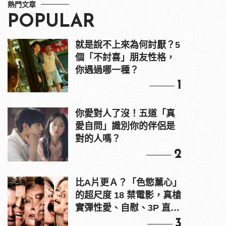
熱門文章
POPULAR
就是說不上來為何討厭？5
個「不討喜」朋友性格，
你遇過哪一種？
1
你愛對人了沒！五道「真
愛自問」識別你的伴侶是
對的人嗎？
2
比A片更Ａ？「色慾薰心」
的超尺度 18 禁電影，真槍
實彈性愛、自慰、3P 直接
上！
3