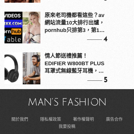
原來老司機都看這些？av
網站流量10大排行出爐，
pornhub只排第3，第1名
竟是他？
4
情人節送禮推薦！
EDIFIER W800BT PLUS
耳罩式無線藍牙耳機，在
耳邊傾訴甜言蜜語
5
關於我們
隱私權政策
著作權聲明
廣告合作
我要投稿