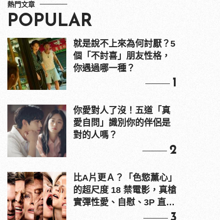
熱門文章
POPULAR
就是說不上來為何討厭？5
個「不討喜」朋友性格，
你遇過哪一種？
1
你愛對人了沒！五道「真
愛自問」識別你的伴侶是
對的人嗎？
2
比A片更Ａ？「色慾薰心」
的超尺度 18 禁電影，真槍
實彈性愛、自慰、3P 直接
上！
3