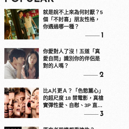
就是說不上來為何討厭？5
個「不討喜」朋友性格，
你遇過哪一種？
1
你愛對人了沒！五道「真
愛自問」識別你的伴侶是
對的人嗎？
2
比A片更Ａ？「色慾薰心」
的超尺度 18 禁電影，真槍
實彈性愛、自慰、3P 直接
上！
3