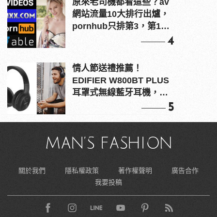
原來老司機都看這些？av
網站流量10大排行出爐，
pornhub只排第3，第1名
竟是他？
4
情人節送禮推薦！
EDIFIER W800BT PLUS
耳罩式無線藍牙耳機，在
耳邊傾訴甜言蜜語
5
關於我們
隱私權政策
著作權聲明
廣告合作
我要投稿