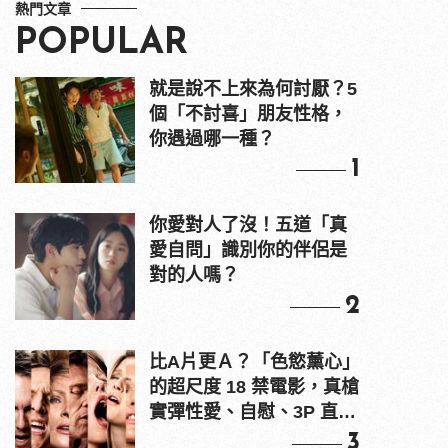
熱門文章
POPULAR
就是說不上來為何討厭？5
個「不討喜」朋友性格，
你遇過哪一種？
1
你愛對人了沒！五道「真
愛自問」識別你的伴侶是
對的人嗎？
2
比A片更Ａ？「色慾薰心」
的超尺度 18 禁電影，真槍
實彈性愛、自慰、3P 直接
上！
3