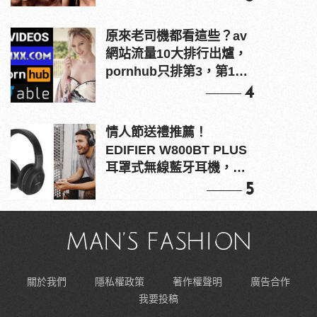
原來老司機都看這些？av
網站流量10大排行出爐，
pornhub只排第3，第1名
竟是他？
4
情人節送禮推薦！
EDIFIER W800BT PLUS
耳罩式無線藍牙耳機，在
耳邊傾訴甜言蜜語
5
關於我們
隱私權政策
著作權聲明
廣告合作
我要投稿