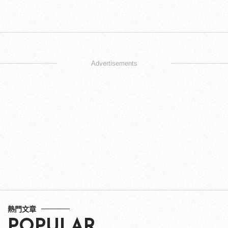
Advertisements
熱門文章
POPULAR