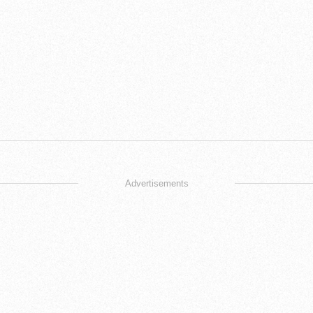
Advertisements