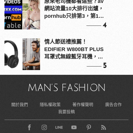
原來老司機都看這些？av
網站流量10大排行出爐，
pornhub只排第3，第1名
竟是他？
4
情人節送禮推薦！
EDIFIER W800BT PLUS
耳罩式無線藍牙耳機，在
耳邊傾訴甜言蜜語
5
關於我們
隱私權政策
著作權聲明
廣告合作
我要投稿