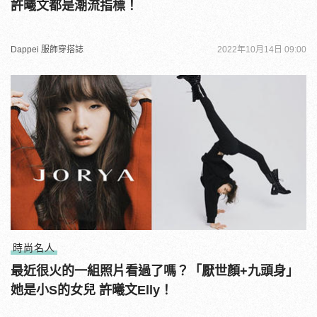
許曦文都是潮流指標！
Dappei 服飾穿搭誌
2022年10月14日 09:00
時尚名人
最近很火的一組照片看過了嗎？「厭世顏+九頭身」
她是小S的女兒 許曦文Elly！