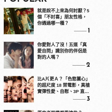
就是說不上來為何討厭？5
個「不討喜」朋友性格，
你遇過哪一種？
1
你愛對人了沒！五道「真
愛自問」識別你的伴侶是
對的人嗎？
2
比A片更Ａ？「色慾薰心」
的超尺度 18 禁電影，真槍
實彈性愛、自慰、3P 直接
上！
3