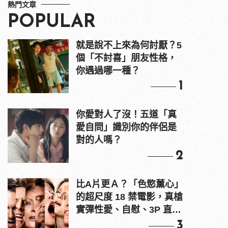
熱門文章
POPULAR
就是說不上來為何討厭？5
個「不討喜」朋友性格，
你遇過哪一種？
1
你愛對人了沒！五道「真
愛自問」識別你的伴侶是
對的人嗎？
2
比A片更Ａ？「色慾薰心」
的超尺度 18 禁電影，真槍
實彈性愛、自慰、3P 直接
上！
3