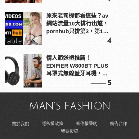
原來老司機都看這些？av
網站流量10大排行出爐，
pornhub只排第3，第1名
竟是他？
4
情人節送禮推薦！
EDIFIER W800BT PLUS
耳罩式無線藍牙耳機，在
耳邊傾訴甜言蜜語
5
關於我們
隱私權政策
著作權聲明
廣告合作
我要投稿