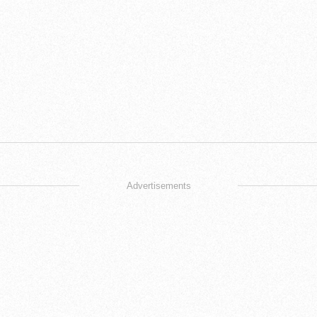
Advertisements