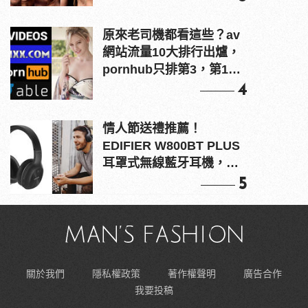
原來老司機都看這些？av
網站流量10大排行出爐，
pornhub只排第3，第1名
竟是他？
4
情人節送禮推薦！
EDIFIER W800BT PLUS
耳罩式無線藍牙耳機，在
耳邊傾訴甜言蜜語
5
關於我們
隱私權政策
著作權聲明
廣告合作
我要投稿