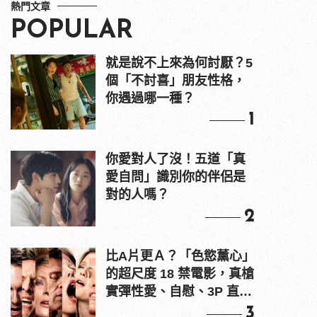
熱門文章
POPULAR
就是說不上來為何討厭？5
個「不討喜」朋友性格，
你遇過哪一種？
1
你愛對人了沒！五道「真
愛自問」識別你的伴侶是
對的人嗎？
2
比A片更Ａ？「色慾薰心」
的超尺度 18 禁電影，真槍
實彈性愛、自慰、3P 直接
上！
3