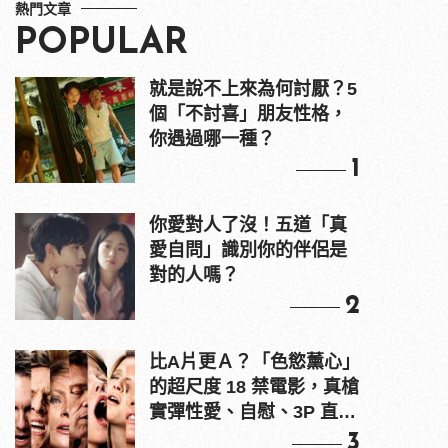
熱門文章
POPULAR
就是說不上來為何討厭？5
個「不討喜」朋友性格，
你遇過哪一種？
1
你愛對人了沒！五道「真
愛自問」識別你的伴侶是
對的人嗎？
2
比A片更Ａ？「色慾薰心」
的超尺度 18 禁電影，真槍
實彈性愛、自慰、3P 直接
上！
3