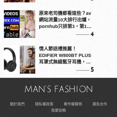
原來老司機都看這些？av
網站流量10大排行出爐，
pornhub只排第3，第1名
竟是他？
4
情人節送禮推薦！
EDIFIER W800BT PLUS
耳罩式無線藍牙耳機，在
耳邊傾訴甜言蜜語
5
關於我們
隱私權政策
著作權聲明
廣告合作
我要投稿