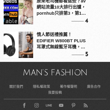
原來老司機都看這些？av
網站流量10大排行出爐，
pornhub只排第3，第1名
竟是他？
4
情人節送禮推薦！
EDIFIER W800BT PLUS
耳罩式無線藍牙耳機，在
耳邊傾訴甜言蜜語
5
關於我們
隱私權政策
著作權聲明
廣告合作
我要投稿