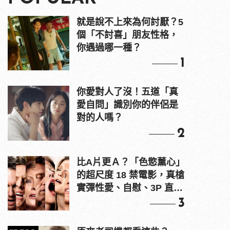
就是說不上來為何討厭？5
個「不討喜」朋友性格，
你遇過哪一種？
1
你愛對人了沒！五道「真
愛自問」識別你的伴侶是
對的人嗎？
2
比A片更Ａ？「色慾薰心」
的超尺度 18 禁電影，真槍
實彈性愛、自慰、3P 直接
上！
3