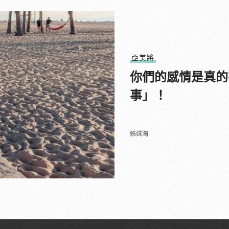
亞美將
你們的感情是真的
事」！
姊妹淘