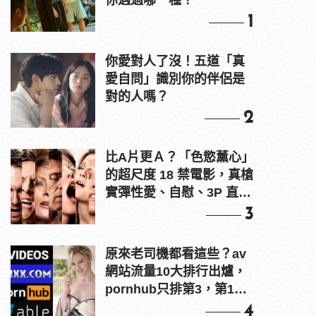
你遇過哪一種？
1
你愛對人了沒！五道「真
愛自問」識別你的伴侶是
對的人嗎？
2
比A片更Ａ？「色慾薰心」
的超尺度 18 禁電影，真槍
實彈性愛、自慰、3P 直接
上！
3
原來老司機都看這些？av
網站流量10大排行出爐，
pornhub只排第3，第1名
竟是他？
4