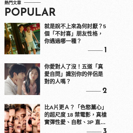
熱門文章
POPULAR
就是說不上來為何討厭？5
個「不討喜」朋友性格，
你遇過哪一種？
1
你愛對人了沒！五道「真
愛自問」識別你的伴侶是
對的人嗎？
2
比A片更Ａ？「色慾薰心」
的超尺度 18 禁電影，真槍
實彈性愛、自慰、3P 直接
上！
3