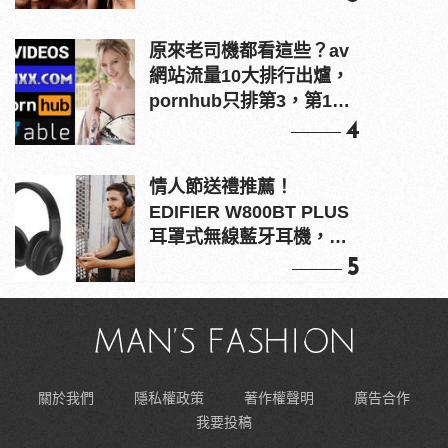
原來老司機都看這些？av
網站流量10大排行出爐，
pornhub只排第3，第1名
竟是他？
4
情人節送禮推薦！
EDIFIER W800BT PLUS
耳罩式無線藍牙耳機，在
耳邊傾訴甜言蜜語
5
關於我們
隱私權政策
著作權聲明
廣告合作
我要投稿