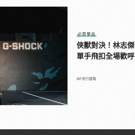
必買單品
俠獸對決！林志傑、田
單手飛扣全場歡呼
MF流行速報