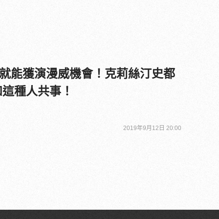
就能獲演漫威機會！克莉絲汀史都
和這種人共事！
2019年9月12日 20:00