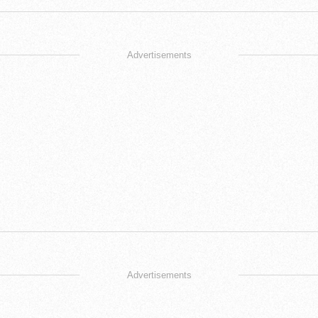
Advertisements
Advertisements