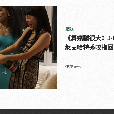
電影
《舞孃騙很大》J
萊茵哈特秀咬指回
MF流行速報