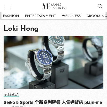
FASHION
ENTERTAINMENT
WELLNESS
GROOMING
Loki Hong
必買單品
Seiko 5 Sports 全新系列腕錶 人氣選貨店 plain-me