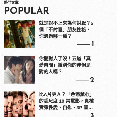
熱門文章
POPULAR
就是說不上來為何討厭？5
個「不討喜」朋友性格，
你遇過哪一種？
1
你愛對人了沒！五道「真
愛自問」識別你的伴侶是
對的人嗎？
2
比A片更Ａ？「色慾薰心」
的超尺度 18 禁電影，真槍
實彈性愛、自慰、3P 直接
上！
3