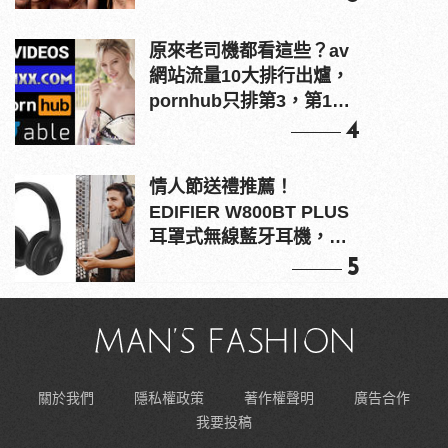
原來老司機都看這些？av
網站流量10大排行出爐，
pornhub只排第3，第1名
竟是他？
4
情人節送禮推薦！
EDIFIER W800BT PLUS
耳罩式無線藍牙耳機，在
耳邊傾訴甜言蜜語
5
關於我們
隱私權政策
著作權聲明
廣告合作
我要投稿