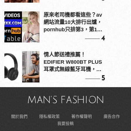
原來老司機都看這些？av
網站流量10大排行出爐，
pornhub只排第3，第1名
竟是他？
4
情人節送禮推薦！
EDIFIER W800BT PLUS
耳罩式無線藍牙耳機，在
耳邊傾訴甜言蜜語
5
關於我們
隱私權政策
著作權聲明
廣告合作
我要投稿