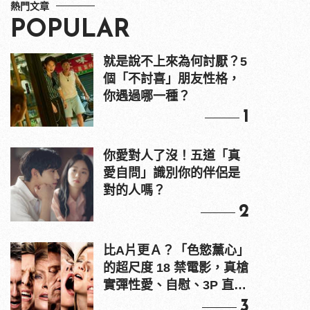
熱門文章
POPULAR
就是說不上來為何討厭？5
個「不討喜」朋友性格，
你遇過哪一種？
1
你愛對人了沒！五道「真
愛自問」識別你的伴侶是
對的人嗎？
2
比A片更Ａ？「色慾薰心」
的超尺度 18 禁電影，真槍
實彈性愛、自慰、3P 直接
上！
3