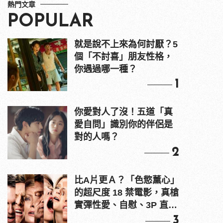
熱門文章
POPULAR
就是說不上來為何討厭？5
個「不討喜」朋友性格，
你遇過哪一種？
1
你愛對人了沒！五道「真
愛自問」識別你的伴侶是
對的人嗎？
2
比A片更Ａ？「色慾薰心」
的超尺度 18 禁電影，真槍
實彈性愛、自慰、3P 直接
上！
3