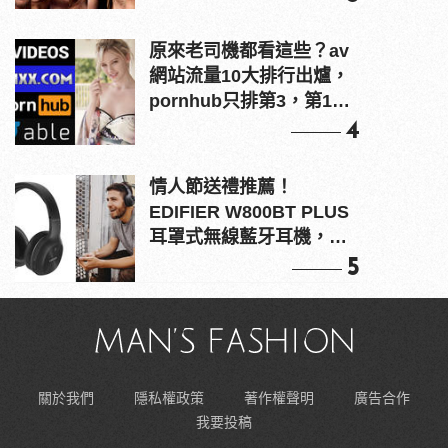
原來老司機都看這些？av
網站流量10大排行出爐，
pornhub只排第3，第1名
竟是他？
4
情人節送禮推薦！
EDIFIER W800BT PLUS
耳罩式無線藍牙耳機，在
耳邊傾訴甜言蜜語
5
關於我們
隱私權政策
著作權聲明
廣告合作
我要投稿