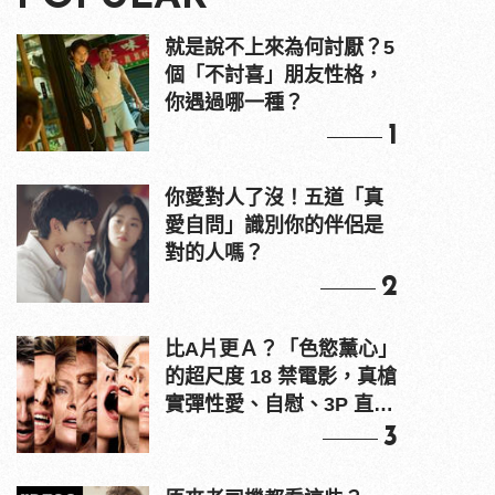
就是說不上來為何討厭？5
個「不討喜」朋友性格，
你遇過哪一種？
1
你愛對人了沒！五道「真
愛自問」識別你的伴侶是
對的人嗎？
2
比A片更Ａ？「色慾薰心」
的超尺度 18 禁電影，真槍
實彈性愛、自慰、3P 直接
上！
3