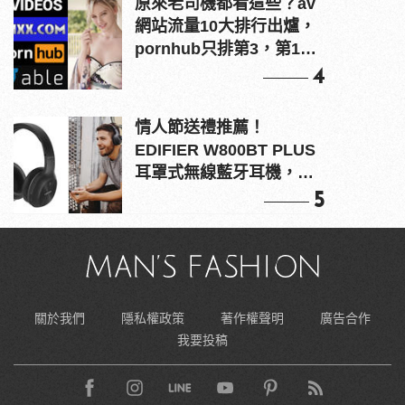
原來老司機都看這些？av
網站流量10大排行出爐，
pornhub只排第3，第1名
竟是他？
4
情人節送禮推薦！
EDIFIER W800BT PLUS
耳罩式無線藍牙耳機，在
耳邊傾訴甜言蜜語
5
關於我們
隱私權政策
著作權聲明
廣告合作
我要投稿