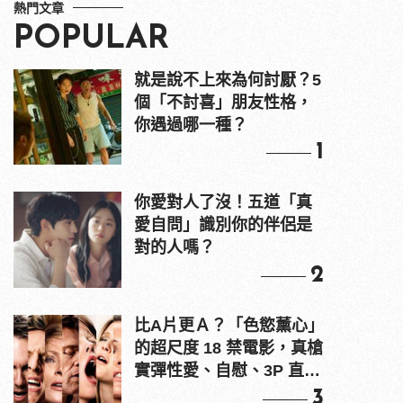
熱門文章
POPULAR
就是說不上來為何討厭？5
個「不討喜」朋友性格，
你遇過哪一種？
1
你愛對人了沒！五道「真
愛自問」識別你的伴侶是
對的人嗎？
2
比A片更Ａ？「色慾薰心」
的超尺度 18 禁電影，真槍
實彈性愛、自慰、3P 直接
上！
3