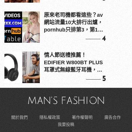
原來老司機都看這些？av
網站流量10大排行出爐，
pornhub只排第3，第1名
竟是他？
4
情人節送禮推薦！
EDIFIER W800BT PLUS
耳罩式無線藍牙耳機，在
耳邊傾訴甜言蜜語
5
關於我們
隱私權政策
著作權聲明
廣告合作
我要投稿