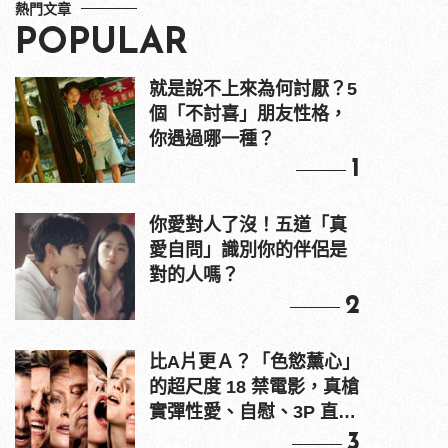
熱門文章
POPULAR
就是說不上來為何討厭？5
個「不討喜」朋友性格，
你遇過哪一種？
1
你愛對人了沒！五道「真
愛自問」識別你的伴侶是
對的人嗎？
2
比A片更Ａ？「色慾薰心」
的超尺度 18 禁電影，真槍
實彈性愛、自慰、3P 直接
上！
3