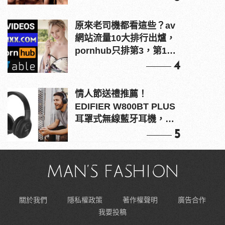
原來老司機都看這些？av
網站流量10大排行出爐，
pornhub只排第3，第1名
竟是他？
4
情人節送禮推薦！
EDIFIER W800BT PLUS
耳罩式無線藍牙耳機，在
耳邊傾訴甜言蜜語
5
關於我們
隱私權政策
著作權聲明
廣告合作
我要投稿