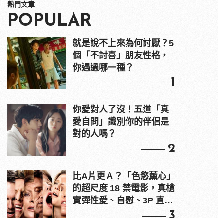
熱門文章
POPULAR
就是說不上來為何討厭？5
個「不討喜」朋友性格，
你遇過哪一種？
1
你愛對人了沒！五道「真
愛自問」識別你的伴侶是
對的人嗎？
2
比A片更Ａ？「色慾薰心」
的超尺度 18 禁電影，真槍
實彈性愛、自慰、3P 直接
上！
3