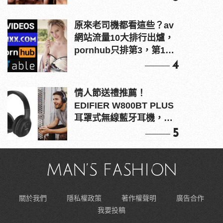
原來老司機都看這些？av
網站流量10大排行出爐，
pornhub只排第3，第1名
竟是他？
4
情人節送禮推薦！
EDIFIER W800BT PLUS
耳罩式無線藍牙耳機，在
耳邊傾訴甜言蜜語
5
關於我們
隱私權政策
著作權聲明
廣告合作
我要投稿