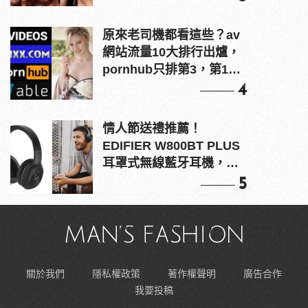
原來老司機都看這些？av
網站流量10大排行出爐，
pornhub只排第3，第1名
竟是他？
4
情人節送禮推薦！
EDIFIER W800BT PLUS
耳罩式無線藍牙耳機，在
耳邊傾訴甜言蜜語
5
關於我們
隱私權政策
著作權聲明
廣告合作
我要投稿