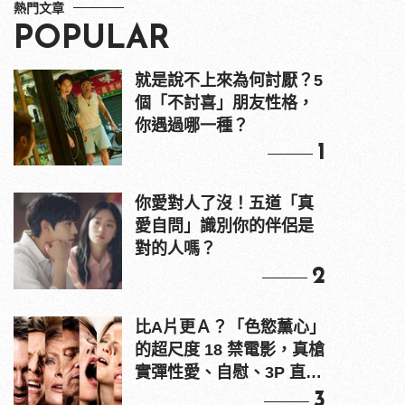
熱門文章
POPULAR
就是說不上來為何討厭？5
個「不討喜」朋友性格，
你遇過哪一種？
1
你愛對人了沒！五道「真
愛自問」識別你的伴侶是
對的人嗎？
2
比A片更Ａ？「色慾薰心」
的超尺度 18 禁電影，真槍
實彈性愛、自慰、3P 直接
上！
3