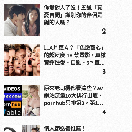
你愛對人了沒！五道「真
愛自問」識別你的伴侶是
對的人嗎？
2
比A片更Ａ？「色慾薰心」
的超尺度 18 禁電影，真槍
實彈性愛、自慰、3P 直接
上！
3
原來老司機都看這些？av
網站流量10大排行出爐，
pornhub只排第3，第1名
竟是他？
4
情人節送禮推薦！