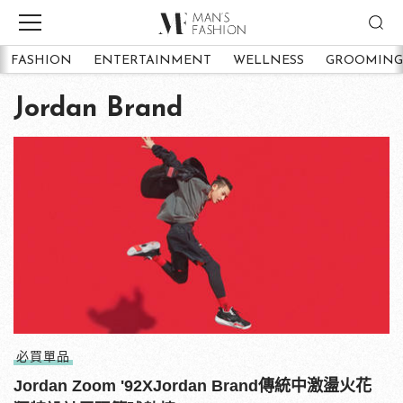
FASHION
ENTERTAINMENT
WELLNESS
GROOMING
Jordan Brand
必買單品
Jordan Zoom '92XJordan Brand傳統中激盪火花