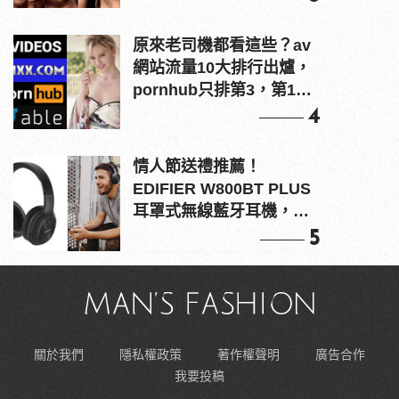
原來老司機都看這些？av
網站流量10大排行出爐，
pornhub只排第3，第1名
竟是他？
4
情人節送禮推薦！
EDIFIER W800BT PLUS
耳罩式無線藍牙耳機，在
耳邊傾訴甜言蜜語
5
關於我們
隱私權政策
著作權聲明
廣告合作
我要投稿