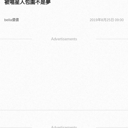
被喵星人包圍不是夢
bella儂儂
2019年8月25日 09:00
Advertisements
Advertisements