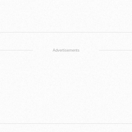
Advertisements