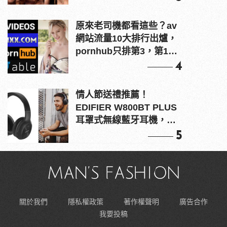
原來老司機都看這些？av
網站流量10大排行出爐，
pornhub只排第3，第1名
竟是他？
4
情人節送禮推薦！
EDIFIER W800BT PLUS
耳罩式無線藍牙耳機，在
耳邊傾訴甜言蜜語
5
關於我們
隱私權政策
著作權聲明
廣告合作
我要投稿