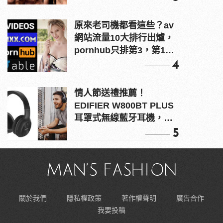
原來老司機都看這些？av
網站流量10大排行出爐，
pornhub只排第3，第1名
竟是他？
4
情人節送禮推薦！
EDIFIER W800BT PLUS
耳罩式無線藍牙耳機，在
耳邊傾訴甜言蜜語
5
關於我們
隱私權政策
著作權聲明
廣告合作
我要投稿