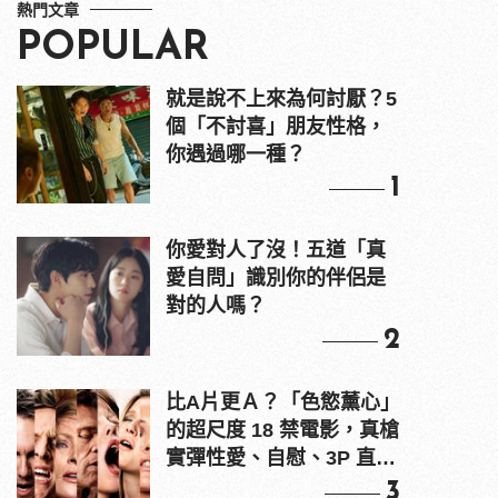
熱門文章
POPULAR
就是說不上來為何討厭？5
個「不討喜」朋友性格，
你遇過哪一種？
1
你愛對人了沒！五道「真
愛自問」識別你的伴侶是
對的人嗎？
2
比A片更Ａ？「色慾薰心」
的超尺度 18 禁電影，真槍
實彈性愛、自慰、3P 直接
上！
3